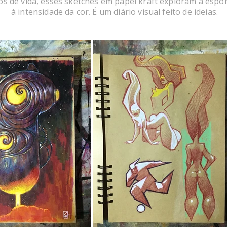
ios de vida, esses sketches em papel kraft exploram a espo
à intensidade da cor. É um diário visual feito de ideias.