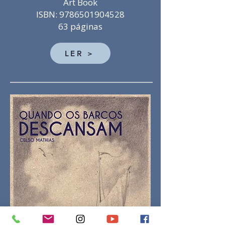
Art Book
ISBN: 9786501904528
63 páginas
LER >