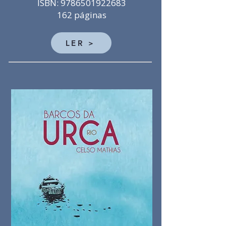
ISBN: 9786501922683
162 páginas
LER >