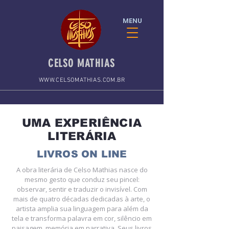
MENU
CELSO MATHIAS
WWW.CELSOMATHIAS.COM.BR
UMA EXPERIÊNCIA
LITERÁRIA
LIVROS ON LINE
A obra literária de Celso Mathias nasce do
mesmo gesto que conduz seu pincel:
observar, sentir e traduzir o invisível. Com
mais de quatro décadas dedicadas à arte, o
artista amplia sua linguagem para além da
tela e transforma palavra em cor, silêncio em
paisagem, memória em narrativa. Seus livros