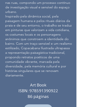
nas ruas, compondo um processo contínuo
de investigação visual e sensível do espaço
urbano.
Inspirado pela dinâmica social, pela
paisagem humana e pelos rituais diários da
praia e de seu entorno, o trabalho se traduz
em pinturas que valorizam a vida cotidiana,
os costumes locais e os personagens
anônimos que constroem a identidade do
bairro. Com um traço sensível e um realismo
estilizado, Copacabana Ilustrada ultrapassa
a representação paisagística tradicional,
propondo retratos poéticos de uma
comunidade vibrante, marcada pela
diversidade, pela memória cultural e por
histórias singulares que se renovam
diariamente.
Art Book
ISBN: 978591390922
86 páginas