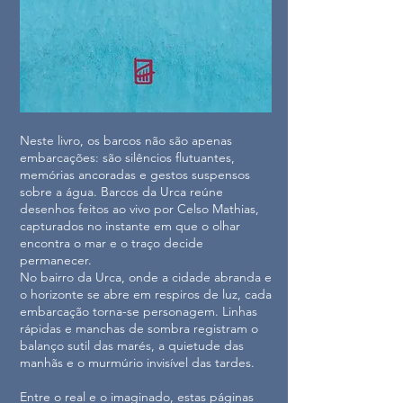
Neste livro, os barcos não são apenas
embarcações: são silêncios flutuantes,
memórias ancoradas e gestos suspensos
sobre a água. Barcos da Urca reúne
desenhos feitos ao vivo por Celso Mathias,
capturados no instante em que o olhar
encontra o mar e o traço decide
permanecer.
No bairro da Urca, onde a cidade abranda e
o horizonte se abre em respiros de luz, cada
embarcação torna-se personagem. Linhas
rápidas e manchas de sombra registram o
balanço sutil das marés, a quietude das
manhãs e o murmúrio invisível das tardes.
Entre o real e o imaginado, estas páginas