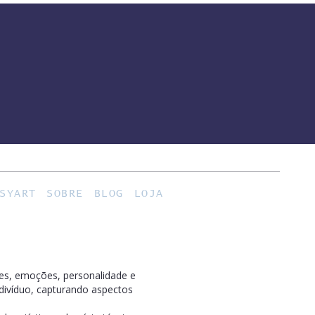
SYART
SOBRE
BLOG
LOJA
es, emoções, personalidade e
indivíduo, capturando aspectos