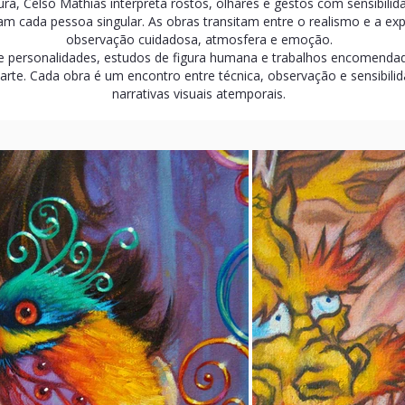
a, Celso Mathias interpreta rostos, olhares e gestos com sensibilida
am cada pessoa singular. As obras transitam entre o realismo e a ex
observação cuidadosa, atmosfera e emoção.
 de personalidades, estudos de figura humana e trabalhos encomenda
arte. Cada obra é um encontro entre técnica, observação e sensibil
narrativas visuais atemporais.