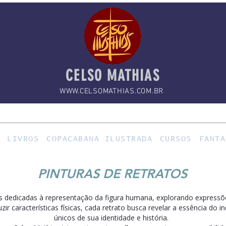
CELSO MATHIAS
WWW.CELSOMATHIAS.COM.BR
LIVROS
COPACABANA ILUSTRADA
CURSOS
FANTA
PINTURAS DE RETRATOS
s dedicadas à representação da figura humana, explorando expressõ
ir características físicas, cada retrato busca revelar a essência do 
únicos de sua identidade e história.